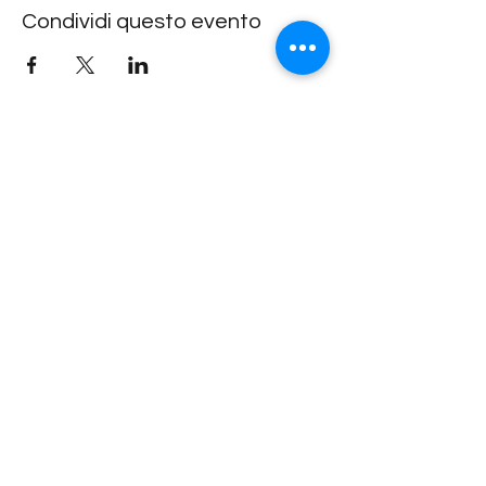
Condividi questo evento
Lachdach Pling
Rückgebäude 2.Stock
Steinerstrasse 7-9
81369 München
Telefon
089-83969329
0172-1961213
(keine Raumanfragen über Whatsapp oder
Telegram)