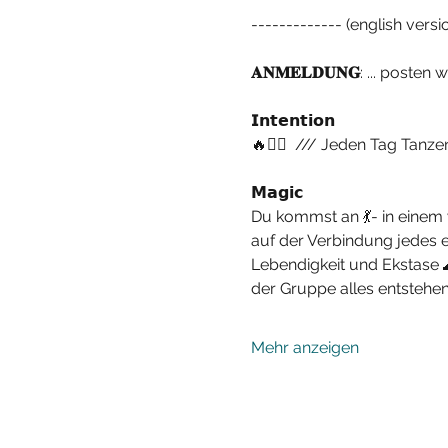
------------- (english versi
𝐀𝐍𝐌𝐄𝐋𝐃𝐔𝐍𝐆
: ... posten 
𝗜𝗻𝘁𝗲𝗻𝘁𝗶𝗼𝗻
🔥❤‍💃  /// Jeden Tag Tanzen !
𝗠𝗮𝗴𝗶𝗰
Du kommst an 💃- in einem
auf der Verbindung jedes e
Lebendigkeit und Ekstase 
der Gruppe alles entstehen
Mehr anzeigen