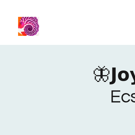
🦋𝗝𝗼
Ec