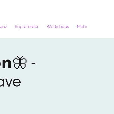
Tanz
Improfelder
Workshops
Mehr
𝗼𝗻🦋 -
ave