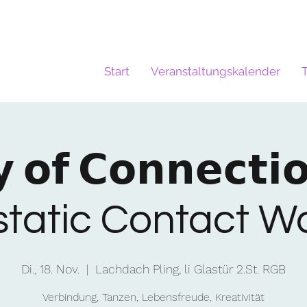
Start
Veranstaltungskalender
 𝗼𝗳 𝗖𝗼𝗻𝗻𝗲𝗰𝘁𝗶
static Contact W
Di., 18. Nov.
  |  
Lachdach Pling, li Glastür 2.St. RGB
Verbindung, Tanzen, Lebensfreude, Kreativität