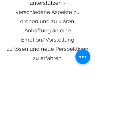
unterstützen -
verschiedene Aspekte zu
ordnen und zu klären,
Anhaftung an eine
Emotion/Vorstellung
zu lösen und neue Perspektiven
zu erfahren.
Es entsteht eine neue
Ausgangsposition mit einem
neuen Bild -
von dort können die nächsten
Schritte spürbar werden.
Nachdem die Person in der