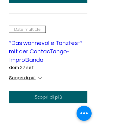
Date multiple
*Das wonnevolle Tanzfest*
mit der ContacTango-
ImproBanda
dom 27 set
Scopri di più
Scopri di più
Contango next Step (2