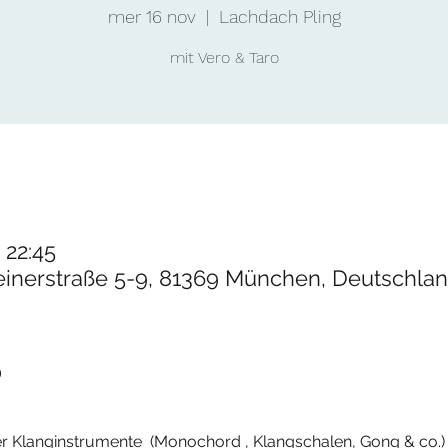
mer 16 nov
  |  
Lachdach Pling
mit Vero & Taro
 22:45
einerstraße 5-9, 81369 München, Deutschla
o
r Klanginstrumente  (Monochord , Klangschalen, Gong & co.)