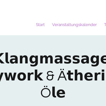
Start
Veranstaltungskalender
𝗹𝗮𝗻𝗴𝗺𝗮𝘀𝘀𝗮𝗴
𝘄𝗼𝗿𝗸 & Ä𝘁𝗵𝗲𝗿𝗶
Ö𝗹𝗲