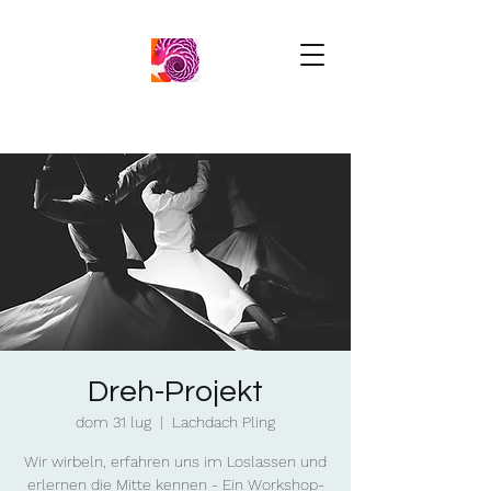
Dreh-Projekt
dom 31 lug
  |  
Lachdach Pling
Wir wirbeln, erfahren uns im Loslassen und
erlernen die Mitte kennen - Ein Workshop-