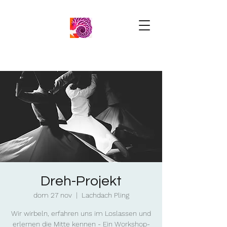
Dreh-Projekt
dom 27 nov
  |  
Lachdach Pling
Wir wirbeln, erfahren uns im Loslassen und
erlernen die Mitte kennen - Ein Workshop-