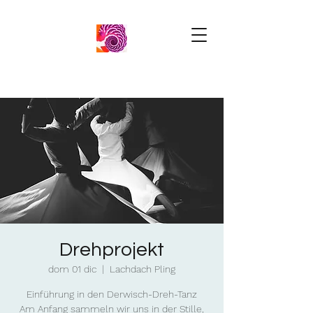
Drehprojekt
dom 01 dic
  |  
Lachdach Pling
Einführung in den Derwisch-Dreh-Tanz
Am Anfang sammeln wir uns in der Stille,