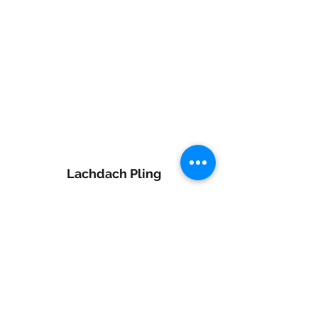
Lachdach Pling
Rückgebäude 2.Stock
Steinerstrasse 7-9
81369 München
Telefon
089-83969329
0172-1961213