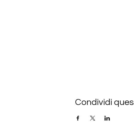
Tanz
Wander-Ritual
Integration
Abschluss
𝗥𝗶𝘁𝘂𝗮𝗹:
Wir zelebrieren ei
Gruppe, die am Plat
Matte und wird bes
Begegnung im Krei
Je nach Gruppengrö
Condividi ques
Das Ritual selbst i
diesem Ankommen h
verweilen und ins