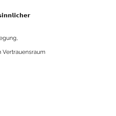
𝗻𝗻𝗹𝗶𝗰𝗵𝗲𝗿
wegung,
en Vertrauensraum