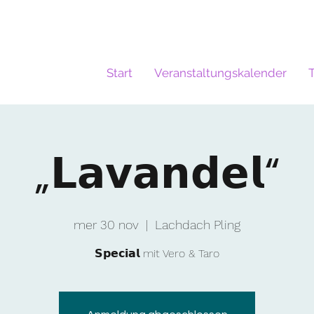
Start
Veranstaltungskalender
„𝗟𝗮𝘃𝗮𝗻𝗱𝗲𝗹“
mer 30 nov
  |  
Lachdach Pling
𝗦𝗽𝗲𝗰𝗶𝗮𝗹 mit Vero & Taro