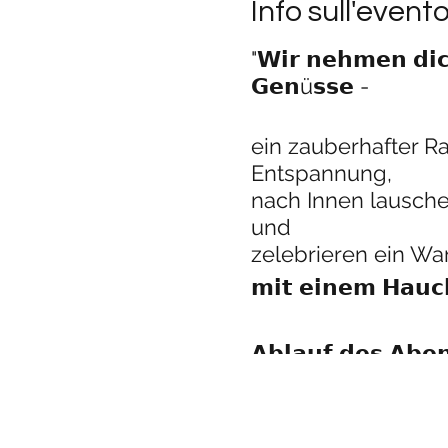
Info sull'event
"𝗪𝗶𝗿 𝗻𝗲𝗵𝗺𝗲𝗻 𝗱𝗶𝗰
𝗚𝗲𝗻ü𝘀𝘀𝗲 -
ein zauberhafter R
Entspannung,
nach Innen lausche
und
zelebrieren ein W
𝗺𝗶𝘁 𝗲𝗶𝗻𝗲𝗺 𝗛𝗮𝘂𝗰
𝗔𝗯𝗹𝗮𝘂𝗳 𝗱𝗲𝘀 𝗔𝗯𝗲
Ankommen
Kreis