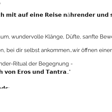
o
 𝗺𝗶𝘁 𝗮𝘂𝗳 𝗲𝗶𝗻𝗲 𝗥𝗲𝗶𝘀𝗲 𝗻ä𝗵𝗿𝗲𝗻𝗱𝗲𝗿 𝘂𝗻𝗱 𝘀
aum, wundervolle Klänge, Düfte, sanfte Be
n, bei dir selbst ankommen…wir öffnen ein
ander-Ritual der Begegnung -
 𝘃𝗼𝗻 𝗘𝗿𝗼𝘀 𝘂𝗻𝗱 𝗧𝗮𝗻𝘁𝗿𝗮…"
𝗱𝘀: