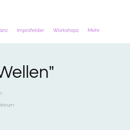
Tanz
Improfelder
Workshops
Mehr
Wellen"
n
pektrum