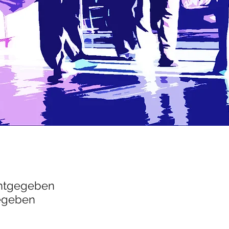
nntgegeben
egeben