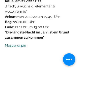
Ritual am 21./22.12.22
„frisch, urwüchsig, elementar & 
wellenförmig"
Ankommen
: 21.12.22 um 19.45  Uhr
Beginn
: 20.00 Uhr
Ende
: 22.12.22 um 13.00 Uhr
*Die längste Nacht im Jahr ist ein Grund 
zusammen zu kommen*
Mostra di più
Condividi questo evento
Lachdach Pling