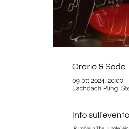
Orario & Sede
09 ott 2024, 20:00
Lachdach Pling, St
Info sull'event
*Rumble in The Jungle* ei