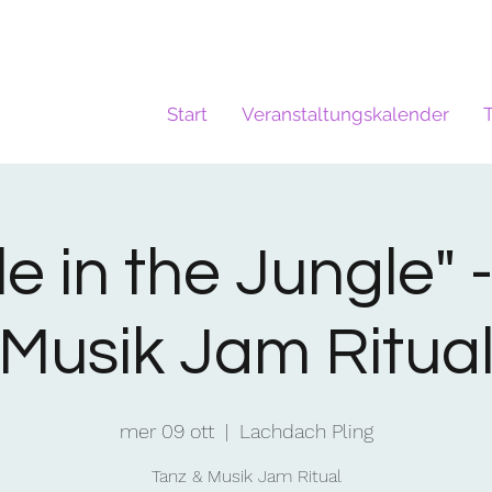
Start
Veranstaltungskalender
 in the Jungle" 
Musik Jam Ritua
mer 09 ott
  |  
Lachdach Pling
Tanz & Musik Jam Ritual