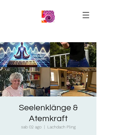
Seelenklänge &
Atemkraft
sab 02 ago
  |  
Lachdach Pling