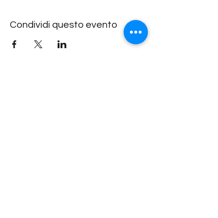
Condividi questo evento
Lachdach Pling
Rückgebäude 2.Stock
Steinerstrasse 7-9
81369 München
Telefon
089-83969329
0172-1961213
(keine Raumanfragen über Whatsapp oder