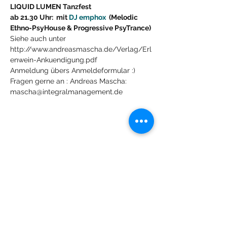
LIQUID LUMEN Tanzfest
ab 21.30 Uhr:  mit 
DJ emphox 
 (Melodic 
Ethno-PsyHouse & Progressive PsyTrance)
Siehe auch unter 
http://www.andreasmascha.de/Verlag/Erl
enwein-Ankuendigung.pdf
Anmeldung übers Anmeldeformular :)
Fragen gerne an : Andreas Mascha: 
mascha@integralmanagement.de
Condividi questo evento
Lachdach Pling