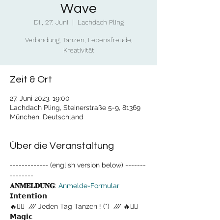
Wave
Di., 27. Juni
  |  
Lachdach Pling
Verbindung, Tanzen, Lebensfreude,
Kreativität
Zeit & Ort
27. Juni 2023, 19:00
Lachdach Pling, Steinerstraße 5-9, 81369
München, Deutschland
Über die Veranstaltung
------------- (english version below) -------
--------
𝐀𝐍𝐌𝐄𝐋𝐃𝐔𝐍𝐆
: 
Anmelde-Formular
𝗜𝗻𝘁𝗲𝗻𝘁𝗶𝗼𝗻
🔥❤‍💃  /// Jeden Tag Tanzen ! (*)  /// 🔥❤‍💃
𝗠𝗮𝗴𝗶𝗰