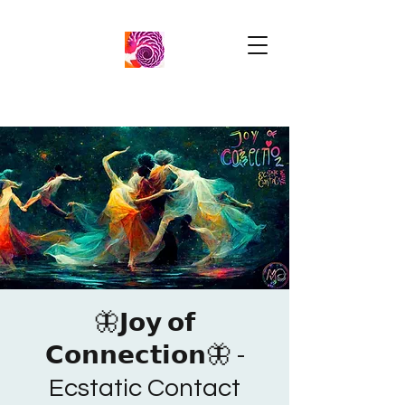
🦋𝗝𝗼𝘆 𝗼𝗳
𝗖𝗼𝗻𝗻𝗲𝗰𝘁𝗶𝗼𝗻🦋 -
Ecstatic Contact