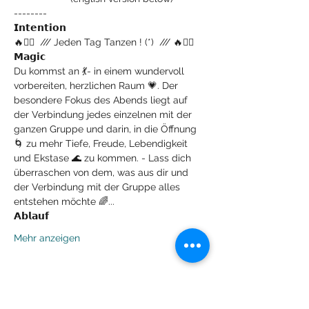
--------
𝗜𝗻𝘁𝗲𝗻𝘁𝗶𝗼𝗻
🔥❤‍💃  /// Jeden Tag Tanzen ! (*)  /// 🔥❤‍💃
𝗠𝗮𝗴𝗶𝗰
Du kommst an 💃- in einem wundervoll 
vorbereiten, herzlichen Raum 💗. Der 
besondere Fokus des Abends liegt auf 
der Verbindung jedes einzelnen mit der 
ganzen Gruppe und darin, in die Öffnung 
🌀 zu mehr Tiefe, Freude, Lebendigkeit 
und Ekstase 🌊 zu kommen. - Lass dich 
überraschen von dem, was aus dir und 
der Verbindung mit der Gruppe alles 
entstehen möchte 🌈...
𝗔𝗯𝗹𝗮𝘂𝗳
Mehr anzeigen