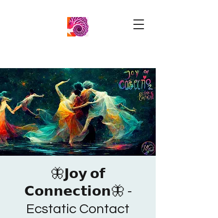
🦋𝗝𝗼𝘆 𝗼𝗳
𝗖𝗼𝗻𝗻𝗲𝗰𝘁𝗶𝗼𝗻🦋 -
Ecstatic Contact