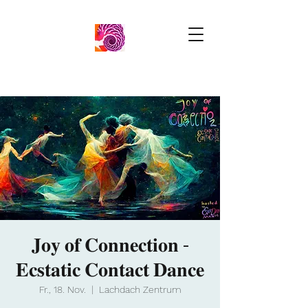
𝐉𝐨𝐲 𝐨𝐟 𝐂𝐨𝐧𝐧𝐞𝐜𝐭𝐢𝐨𝐧 -
𝐄𝐜𝐬𝐭𝐚𝐭𝐢𝐜 𝐂𝐨𝐧𝐭𝐚𝐜𝐭 𝐃𝐚𝐧𝐜𝐞
Fr., 18. Nov.
  |  
Lachdach Zentrum