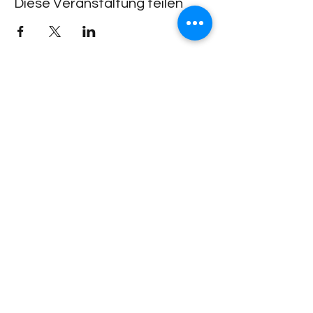
Diese Veranstaltung teilen
Lachdach Pling
Rückgebäude 2.Stock
Steinerstrasse 7-9
81369 München
Telefon
089-83969329
0172-1961213
(keine Raumanfragen über Whatsapp oder
Telegram)