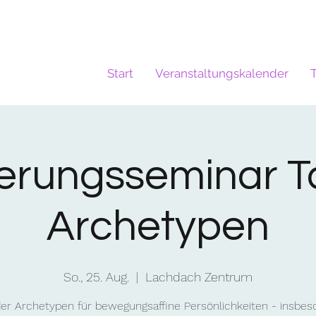
Start
Veranstaltungskalender
ierungsseminar T
Archetypen
So., 25. Aug.
  |  
Lachdach Zentrum
der Archetypen für bewegungsaffine Persönlichkeiten - insbes