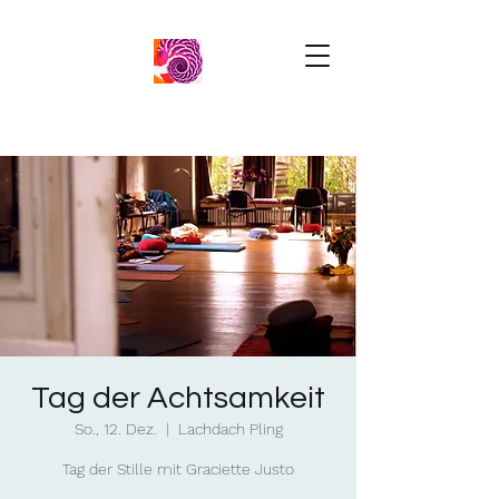
Tag der Achtsamkeit
So., 12. Dez.
  |  
Lachdach Pling
Tag der Stille mit Graciette Justo