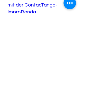
mit der ContacTango-
ImproBanda
So., 27. Sept.
Mehr Infos
Erfahre hier mehr.
Contango next Step (2
Tages-Workshop)
Sa., 05. Dez.
Mehr Infos
Antworten