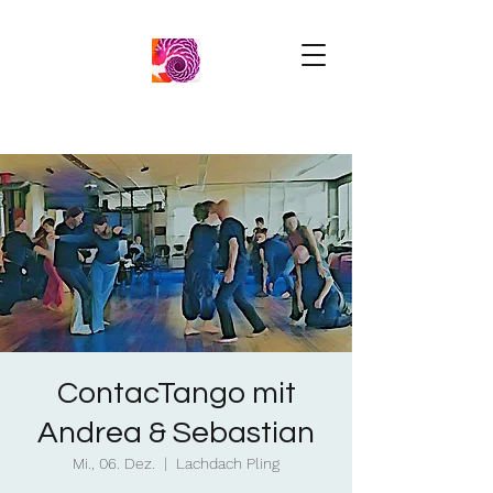
ContacTango mit
Andrea & Sebastian
Mi., 06. Dez.
  |  
Lachdach Pling