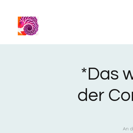
*Das w
der C
An d