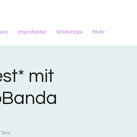
Tanz
Improfelder
Workshops
Mehr
st* mit
oBanda
 Tanz