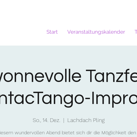
Start
Veranstaltungskalender
onnevolle Tanzfe
ontacTango-Impr
So., 14. Dez.
  |  
Lachdach Pling
iesem wundervollen Abend bietet sich dir die Möglichkeit den