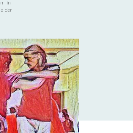
 . In
ie der