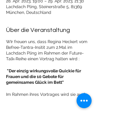
28. Apr. 2023, 19:00 – 29. Apr. 2023, 21:30
Lachdach Pling, Steinerstraße 5, 81369
München, Deutschland
Über die Veranstaltung
WIr freuen uns, dass Regina Heckert vom
Befree-Tantra-Insitit zum 2.Mal im
Lachdach Pling im Rahmen der Future-
Talk-Reihe einen Vortrag halten wird :
"Der einzig wirkungsvolle Quickie für
Frauen und die 10 Gebote für
gemeinsames Glück im Bett"
Im Rahmen ihres Vortrages wird sie auch
ihr neues Buch "Frauen im Kommen"
vorstellen :
Das Buch von Regina Heckert (Frauen im
Kommen – Der weibliche Weg zu
Diese Veranstaltung teilen
sexuellem Glück) faßt ihre Erkenntnisse