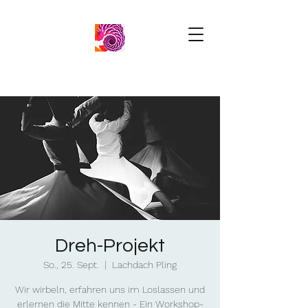
Dreh-Projekt
So., 25. Sept.
  |  
Lachdach Pling
Wir wirbeln, erfahren uns im Loslassen und
erlernen die Mitte kennen - Ein Workshop-