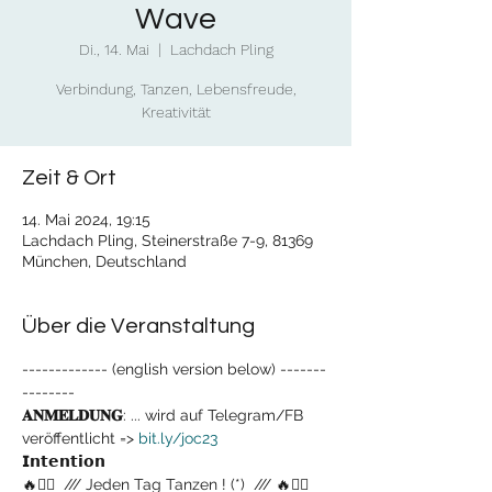
Wave
Di., 14. Mai
  |  
Lachdach Pling
Verbindung, Tanzen, Lebensfreude,
Kreativität
Zeit & Ort
14. Mai 2024, 19:15
Lachdach Pling, Steinerstraße 7-9, 81369
München, Deutschland
Über die Veranstaltung
------------- (english version below) -------
--------
𝐀𝐍𝐌𝐄𝐋𝐃𝐔𝐍𝐆
: ... wird auf Telegram/FB 
veröffentlicht => 
bit.ly/joc23
𝗜𝗻𝘁𝗲𝗻𝘁𝗶𝗼𝗻
🔥❤‍💃  /// Jeden Tag Tanzen ! (*)  /// 🔥❤‍💃