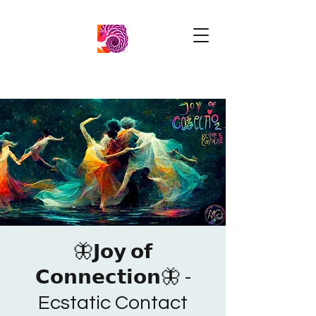
🦋𝗝𝗼𝘆 𝗼𝗳
𝗖𝗼𝗻𝗻𝗲𝗰𝘁𝗶𝗼𝗻🦋 -
Ecstatic Contact