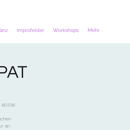
Tanz
Improfelder
Workshops
Mehr
PAT
, 80336
ünchen
ur an