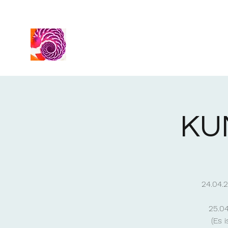
KU
24.04.
25.04
(Es 