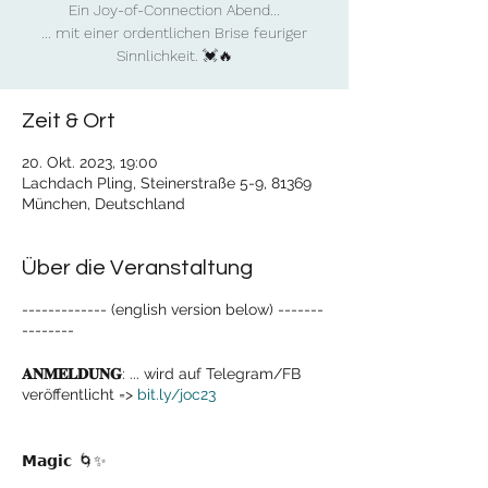
Ein Joy-of-Connection Abend...
... mit einer ordentlichen Brise feuriger
Sinnlichkeit. 💓🔥
Zeit & Ort
20. Okt. 2023, 19:00
Lachdach Pling, Steinerstraße 5-9, 81369
München, Deutschland
Über die Veranstaltung
------------- (english version below) -------
--------
𝐀𝐍𝐌𝐄𝐋𝐃𝐔𝐍𝐆
: ... wird auf Telegram/FB
veröffentlicht =>
bit.ly/joc23
𝗠𝗮𝗴𝗶𝗰
🌀✨