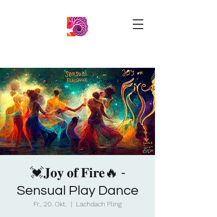
💓𝐉𝐨𝐲 𝐨𝐟 𝐅𝐢𝐫𝐞🔥 -
Sensual Play Dance
Fr., 20. Okt.
  |  
Lachdach Pling