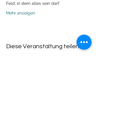
Feld, in dem alles sein darf. 
Mehr anzeigen
Diese Veranstaltung teilen
Lachdach Pling
Rückgebäude 2.Stock
Steinerstrasse 7-9
81369 München
Telefon